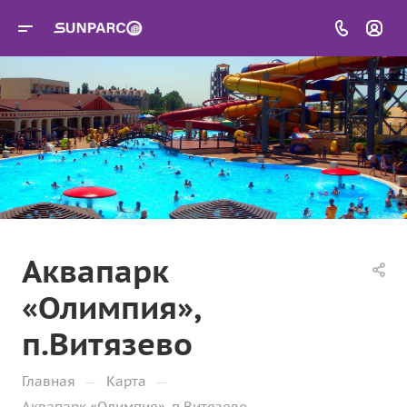
Аквапарк
«Олимпия»,
п.Витязево
—
—
Главная
Карта
Аквапарк «Олимпия», п.Витязево