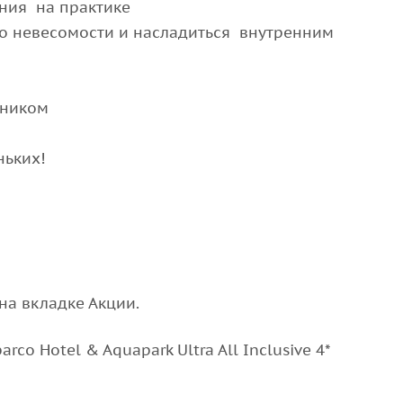
ния на практике
тво невесомости и насладиться внутренним
жником
ньких!
а вкладке Акции.
o Hotel & Aquapark Ultra All Inclusive 4*