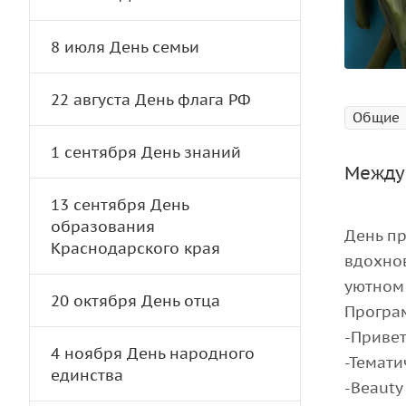
8 июля День семьи
22 августа День флага РФ
Общие
1 сентября День знаний
Между
13 сентября День
образования
День пр
Краснодарского края
вдохно
уютном
20 октября День отца
Програ
-Приве
4 ноября День народного
-Темат
единства
-Вeauty