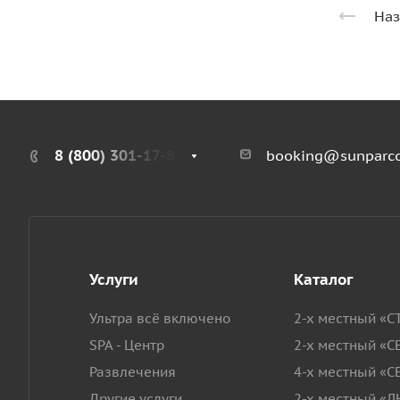
Наз
8 (800) 301-17-82
booking@sunparco
Услуги
Каталог
Ультра всё включено
2-х местный «
SPA - Центр
2-х местный «
Развлечения
4-х местный «
Другие услуги
2-х местный «