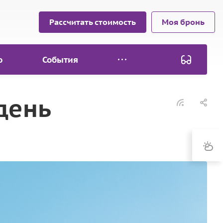
Рассчитать стоимость
Моя бронь
о
События
день