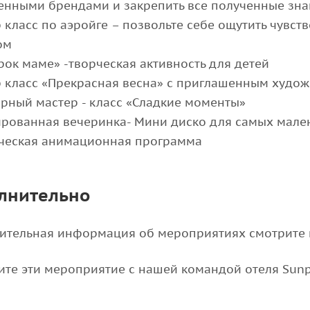
енными брендами и закрепить все полученные зна
 класс по аэройге – позвольте себе ощутить чувс
ом
рок маме» -творческая активность для детей
р класс «Прекрасная весна» с приглашенным худо
рный мастер - класс «Сладкие моменты»
ированная вечеринка- Мини диско для самых мале
ическая анимационная программа
лнительно
ительная информация об мероприятиях смотрите н
те эти мероприятие с нашей командой отеля Sunparc